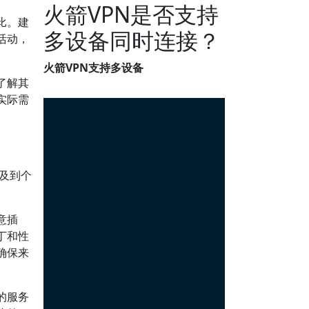
火箭VPN是否支持
比。建
多设备同时连接？
活动，
火箭VPN支持多设备
了解其
实际需
及到个
意插
丁和性
确保来
的服务