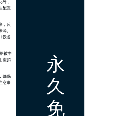
此外，
理配置
张，反
步等。
《设备
数据被中
永
用虚拟
久
，确保
注意事
免